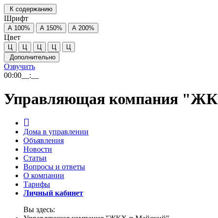
К содержанию
Шрифт
А
100%
А
150%
А
200%
Цвет
Ц
Ц
Ц
Ц
Ц
Дополнительно
Озвучить
00:00
__:__
Управляющая компания "ЖК
Дома в управлении
Объявления
Новости
Статьи
Вопросы и ответы
О компании
Тарифы
Личный кабинет
Вы здесь: