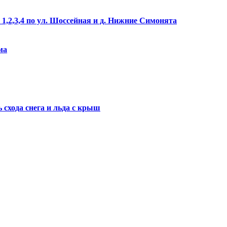
1,2,3,4 по ул. Шоссейная и д. Нижние Симонята
ма
схода снега и льда с крыш