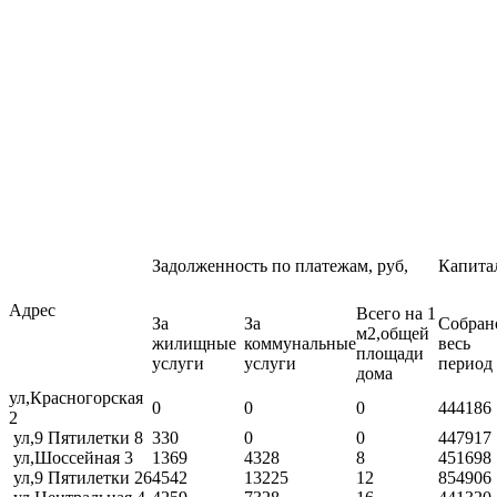
Задолженность по платежам, руб,
Капита
Адрес
Всего на 1
За
За
Собран
м2,общей
жилищные
коммунальные
весь
площади
услуги
услуги
период
дома
ул,Красногорская
0
0
0
444186
2
ул,9 Пятилетки 8
330
0
0
447917
ул,Шоссейная 3
1369
4328
8
451698
ул,9 Пятилетки 26
4542
13225
12
854906