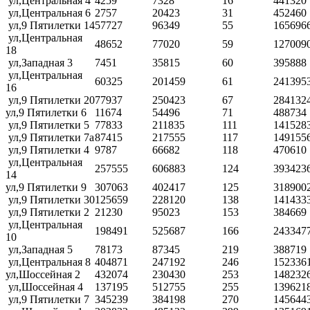
ул,Центральная 4
4259
7328
16
441320
ул,Центральная 6
2757
20423
31
452460
ул,9 Пятилетки 14
57727
96349
55
165696
ул,Центральная
48652
77020
59
127009
18
ул,Западная 3
7451
35815
60
395888
ул,Центральная
60325
201459
61
241395
16
ул,9 Пятилетки 20
77937
250423
67
284132
ул,9 Пятилетки 6
11674
54496
71
488734
ул,9 Пятилетки 5
77833
211835
111
141528
ул,9 Пятилетки 7а
87415
217555
117
149155
ул,9 Пятилетки 4
9787
66682
118
470610
ул,Центральная
257555
606883
124
393423
14
ул,9 Пятилетки 9
307063
402417
125
318900
ул,9 Пятилетки 30
125659
228120
138
141433
ул,9 Пятилетки 2
21230
95023
153
384669
ул,Центральная
198491
525687
166
243347
10
ул,Западная 5
78173
87345
219
388719
ул,Центральная 8
404871
247192
246
152336
ул,Шоссейная 2
432074
230430
253
148232
ул,Шоссейная 4
137195
512755
255
139621
ул,9 Пятилетки 7
345239
384198
270
145644