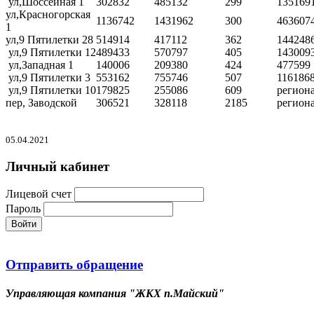
ул,Шоссейная 1
302832
485132
299
135169
ул,Красногорская
1136742
1431962
300
463607
1
ул,9 Пятилетки 28
514914
417112
362
144248
ул,9 Пятилетки 12
489433
570797
405
143009
ул,Западная 1
140006
209380
424
477599
ул,9 Пятилетки 3
553162
755746
507
116186
ул,9 Пятилетки 10
179825
255086
609
регион
пер, Заводской
306521
328118
2185
регион
05.04.2021
Личный кабинет
Лицевой счет
Пароль
Войти
Отправить обращение
Управляющая компания "ЖКХ п.Майский"